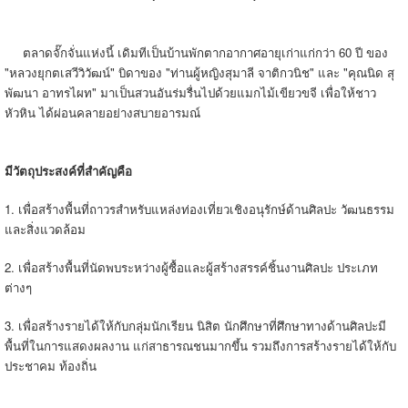
ตลาดจั๊กจั่นแห่งนี้ เดิมทีเป็นบ้านพักตากอากาศอายุเก่าแก่กว่า 60 ปี ของ
"หลวงยุกตเสวีวิวัฒน์" บิดาของ "ท่านผู้หญิงสุมาลี จาติกวนิช" และ "คุณนิด สุ
พัฒนา อาทรไผท" มาเป็นสวนอันร่มรื่นไปด้วยแมกไม้เขียวขจี เพื่อให้ชาว
หัวหิน ได้ผ่อนคลายอย่างสบายอารมณ์
มีวัตถุประสงค์ที่สำคัญคือ
1. เพื่อสร้างพื้นที่ถาวรสำหรับแหล่งท่องเที่ยวเชิงอนุรักษ์ด้านศิลปะ วัฒนธรรม
และสิ่งแวดล้อม
2. เพื่อสร้างพื้นที่นัดพบระหว่างผู้ซื้อและผู้สร้างสรรค์ชิ้นงานศิลปะ ประเภท
ต่างๆ
3. เพื่อสร้างรายได้ให้กับกลุ่มนักเรียน นิสิต นักศึกษาที่ศึกษาทางด้านศิลปะมี
พื้นที่ในการแสดงผลงาน แก่สาธารณชนมากขึ้น รวมถึงการสร้างรายได้ให้กับ
ประชาคม ท้องถิ่น