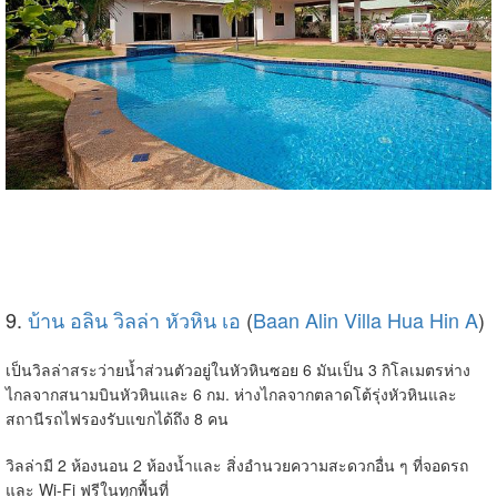
9.
บ้าน อลิน วิลล่า หัวหิน เอ
(
Baan Alin Villa Hua Hin A
)
เป็นวิลล่าสระว่ายน้ำส่วนตัวอยู่ในหัวหินซอย 6 มันเป็น 3 กิโลเมตรห่าง
ไกลจากสนามบินหัวหินและ 6 กม. ห่างไกลจากตลาดโต้รุ่งหัวหินและ
สถานีรถไฟรองรับแขกได้ถึง 8 คน
วิลล่ามี 2 ห้องนอน 2 ห้องน้ำและ สิ่งอำนวยความสะดวกอื่น ๆ ที่จอดรถ
และ Wi-Fi ฟรีในทุกพื้นที่