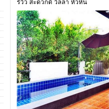
รีวิว สะดวกดี วิลล่า หัวหิน