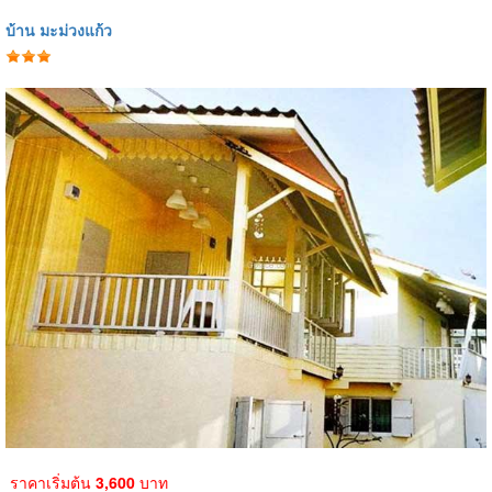
บ้าน มะม่วงแก้ว
ราคาเริ่มต้น
3,600
บาท