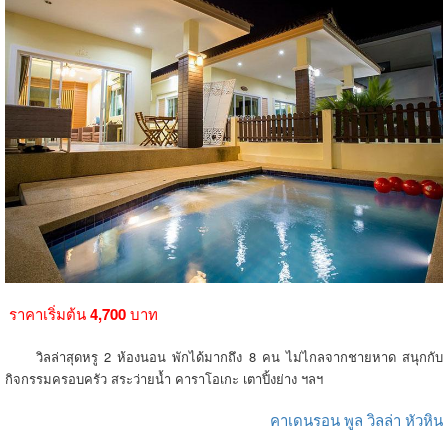
ราคาเริ่มต้น
4,700
บาท
วิลล่าสุดหรู 2 ห้องนอน พักได้มากถึง 8 คน ไม่ไกลจากชายหาด สนุกกับ
กิจกรรมครอบครัว สระว่ายน้ำ คาราโอเกะ เตาปิ้งย่าง ฯลฯ
คาเดนรอน พูล วิลล่า หัวหิน