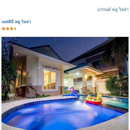
แกรนด์ พลู วิลล่า
เดสตินี พลู วิลล่า