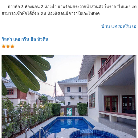
บ้ายพัก 3 ห้องนอน 2 ห้องน้ำ มาพร้อมสระว่ายน้ำส่วนตัว ในราคาไม่แพง แต่
สามารถเข้าพักได้ตั้ง 8 คน ห้องนั่งเล่นมีคาราโอเกะไฟเทค
บ้าน แครอลรีน เอ
วิลล่า เดอ กรีน ฮิล หัวหิน