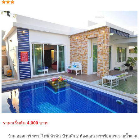
ราคาเริ่มต้น
4,000
บาท
บ้าน ออสการ์ พาราไดซ์ หัวหิน บ้านพัก 2 ห้องนอน มาพร้อมสระว่ายน้ำส่วน